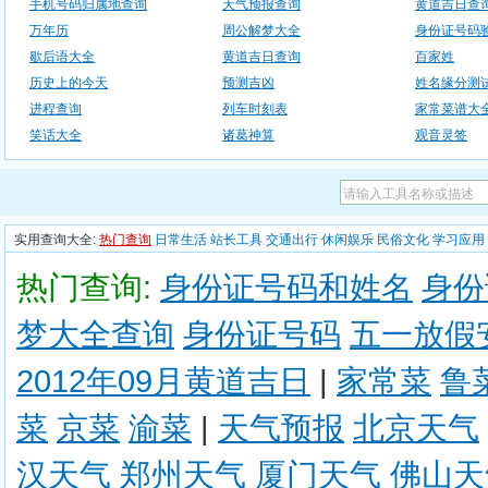
手机号码归属地查询
天气预报查询
黄道吉日查
万年历
周公解梦大全
身份证号码
歇后语大全
黄道吉日查询
百家姓
历史上的今天
预测吉凶
姓名缘分测
进程查询
列车时刻表
家常菜谱大
笑话大全
诸葛神算
观音灵签
实用查询大全:
热门查询
日常生活
站长工具
交通出行
休闲娱乐
民俗文化
学习应用
热门查询:
身份证号码和姓名
身份
梦大全查询
身份证号码
五一放假
2012年09月黄道吉日
|
家常菜
鲁
菜
京菜
渝菜
|
天气预报
北京天气
汉天气
郑州天气
厦门天气
佛山天