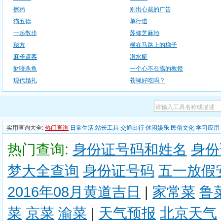
擦药
别出心裁的广告
猫五德
单行道
一起散步
苏修芝麻地
秘方
横在马路上的梯子
麻雀请客
潜水艇
豺咬杀鱼
一个心不在焉的教授
现代婚礼
苍蝇好吃吗？
实用查询大全:
热门查询
日常生活
站长工具
交通出行
休闲娱乐
民俗文化
学习应用
热门查询:
身份证号码和姓名
身份
梦大全查询
身份证号码
五一放假
2016年08月黄道吉日
|
家常菜
鲁
菜
京菜
渝菜
|
天气预报
北京天气