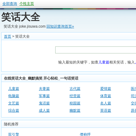
全部查询
个性主页
笑话大全
笑话大全 joke.jisuwa.com
回知识查询首页»
首页
> 笑话大全
输入最短的关键字，如查
儿童篇
相关笑话，输入
在线笑话大全_幽默搞笑 开心轻松_一句话笑话
儿童篇
夫妻篇
古代篇
爱情篇
医
电脑篇
军事篇
经营篇
体育篇
司
文艺篇
鬼话篇
校园篇
名人篇
交
综合篇
成人篇
幽默篇
英语篇
原
随机推荐
双引擎
僭称呼