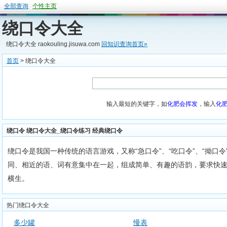
全部查询
个性主页
绕口令大全
绕口令大全 raokouling.jisuwa.com
回知识查询首页»
首页
> 绕口令大全
输入最短的关键字，如
化肥会挥发
，输入
化
绕口令 绕口令大全_绕口令练习 经典绕口令
绕口令是我国一种传统的语言游戏，又称“急口令”、“吃口令”、“拗口
同、相近的语、词有意集中在一起，组成简单、有趣的语韵，要求快
横生。
热门绕口令大全
多少罐
慢表