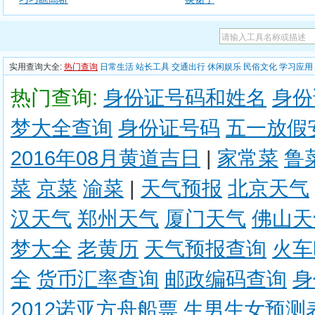
实用查询大全:
热门查询
日常生活
站长工具
交通出行
休闲娱乐
民俗文化
学习应用
热门查询:
身份证号码和姓名
身份
梦大全查询
身份证号码
五一放假
2016年08月黄道吉日
|
家常菜
鲁
菜
京菜
渝菜
|
天气预报
北京天气
汉天气
郑州天气
厦门天气
佛山天
梦大全
老黄历
天气预报查询
火车
全
货币汇率查询
邮政编码查询
身
2012诺亚方舟船票
生男生女预测