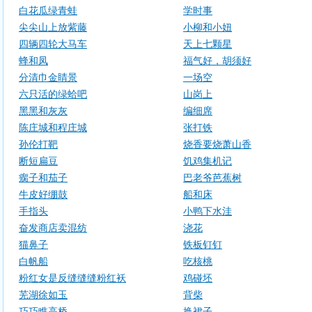
白花瓜绿青蛙
学时事
尖尖山上放紫藤
小柳和小妞
四辆四轮大马车
天上七颗星
蜂和凤
福气好，胡须好
分清巾金睛景
一场空
六只活的绿蛤吧
山岗上
黑黑和灰灰
编细席
陈庄城和程庄城
张打铁
孙伦打靶
烧香要烧萧山香
断短扁豆
饥鸡集机记
瘸子和茄子
巴老爷芭蕉树
牛皮好绷鼓
船和床
手指头
小鸭下水洼
奋发商店卖混纺
浇花
猫鼻子
铁板钉钉
白帆船
吃核桃
粉红女是反缝缝缝粉红袄
鸡碰坯
芜湖徐如玉
背柴
巧巧瞧高桥
换裙子