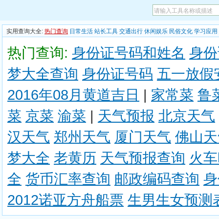
实用查询大全:
热门查询
日常生活
站长工具
交通出行
休闲娱乐
民俗文化
学习应用
热门查询:
身份证号码和姓名
身份
梦大全查询
身份证号码
五一放假
2016年08月黄道吉日
|
家常菜
鲁
菜
京菜
渝菜
|
天气预报
北京天气
汉天气
郑州天气
厦门天气
佛山天
梦大全
老黄历
天气预报查询
火车
全
货币汇率查询
邮政编码查询
身
2012诺亚方舟船票
生男生女预测